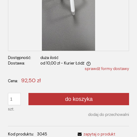
Dostępność:
duża ilość
Dostawa:
od 10,00 zł
- Kurier Łódź
sprawdź formy dostawy
Cena nie zawiera ewentualnych kosztów płatności
92,50 zł
Cena:
do koszyka
szt.
dodaj do przechowalni
Kod produktu:
3045
zapytaj o produkt