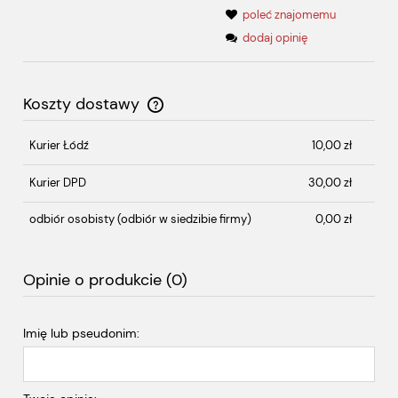
poleć znajomemu
dodaj opinię
Koszty dostawy
Cena nie zawiera ewentualnych kosztów płatności
Kurier Łódź
10,00 zł
Kurier DPD
30,00 zł
odbiór osobisty
(odbiór w siedzibie firmy)
0,00 zł
Opinie o produkcie (0)
Imię lub pseudonim: