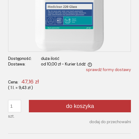
Dostępność:
duża ilość
Dostawa:
od 10,00 zł
- Kurier Łódź
sprawdź formy dostawy
Cena nie zawiera ewentualnych kosztów płatności
47,16 zł
Cena:
( 1
l.
=
9,43 zł
)
do koszyka
szt.
dodaj do przechowalni