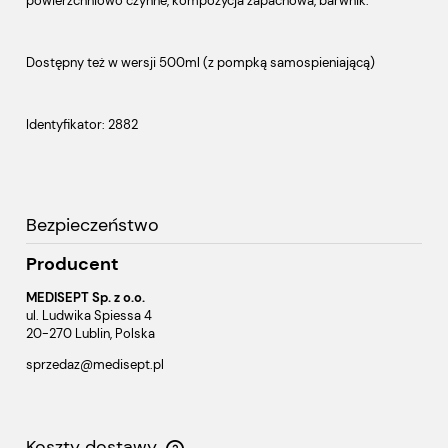
powierzchniowo czynne, kompozycja zapachowa, barwnik.
Dostępny też w wersji 500ml (z pompką samospieniającą)
Identyfikator: 2882
Bezpieczeństwo
Producent
MEDISEPT Sp. z o.o.
ul. Ludwika Spiessa 4
20-270 Lublin, Polska
sprzedaz@medisept.pl
Koszty dostawy