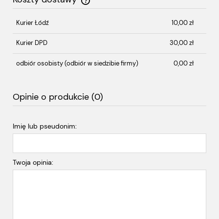
Cena nie zawiera ewentualnych kosztów płatności
Kurier Łódź
10,00 zł
Kurier DPD
30,00 zł
odbiór osobisty
(odbiór w siedzibie firmy)
0,00 zł
Opinie o produkcie (0)
Imię lub pseudonim:
Twoja opinia: