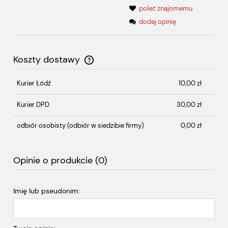
poleć znajomemu
dodaj opinię
Koszty dostawy
Cena nie zawiera ewentualnych kosztów płatności
Kurier Łódź
10,00 zł
Kurier DPD
30,00 zł
odbiór osobisty
(odbiór w siedzibie firmy)
0,00 zł
Opinie o produkcie (0)
Imię lub pseudonim: