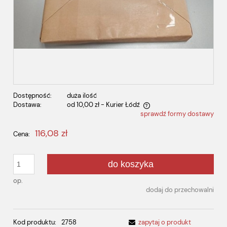
Dostępność:
duża ilość
Dostawa:
od 10,00 zł
- Kurier Łódź
sprawdź formy dostawy
Cena nie zawiera ewentualnych kosztów płatności
116,08 zł
Cena:
do koszyka
op.
dodaj do przechowalni
Kod produktu:
2758
zapytaj o produkt