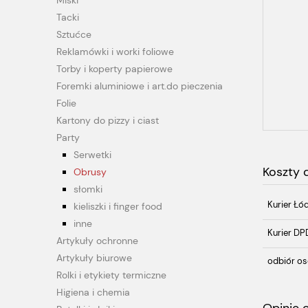
Miski
Tacki
Sztućce
Reklamówki i worki foliowe
Torby i koperty papierowe
Foremki aluminiowe i art.do pieczenia
Folie
Kartony do pizzy i ciast
Party
Serwetki
Koszty
Obrusy
słomki
Kurier Łó
kieliszki i finger food
inne
Kurier DP
Artykuły ochronne
Artykuły biurowe
odbiór os
Rolki i etykiety termiczne
Higiena i chemia