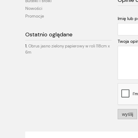
Opinie 
Butelki i słoiki
Nowości
Promocje
Imię lub 
Ostatnio oglądane
Twoja opin
Obrus jasno zielony papierowy w roli 118cm x
6m
wyślij