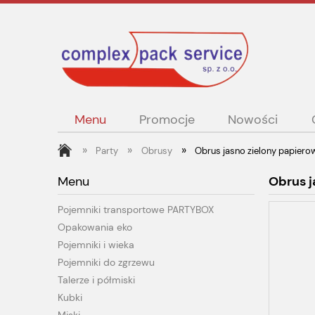
Menu
Promocje
Nowości
»
»
»
Party
Obrusy
Obrus jasno zielony papiero
Menu
Obrus j
Pojemniki transportowe PARTYBOX
Opakowania eko
Pojemniki i wieka
Pojemniki do zgrzewu
Talerze i półmiski
Kubki