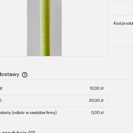
Kod produ
 dostawy
dź
10,00 zł
Cena nie zawiera ewentualnych kosztów
płatności
D
30,00 zł
obisty
(odbiór w siedzibie firmy)
0,00 zł