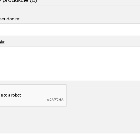
o produkcie (0)
pseudonim:
ia: