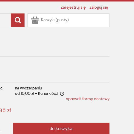
Zarejestruj się
Zaloguj się
Koszyk:
(pusty)
ć:
na wyczerpaniu
od 10,00 zł
- Kurier Łódź
sprawdź formy dostawy
 zawiera ewentualnych kosztów
35 zł
do koszyka
.