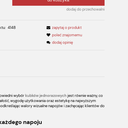
.
dodaj do przechowalni
ktu:
4148
zapytaj o produkt
poleć znajomemu
dodaj opinię
dpowiedni wybór
kubków jednorazowych
jest równie ważny, co
rwałość, wygodę użytkowania oraz estetykę na najwyższym
dkreślając walory wizualne napojów i zachęcając klientów do
 każdego napoju