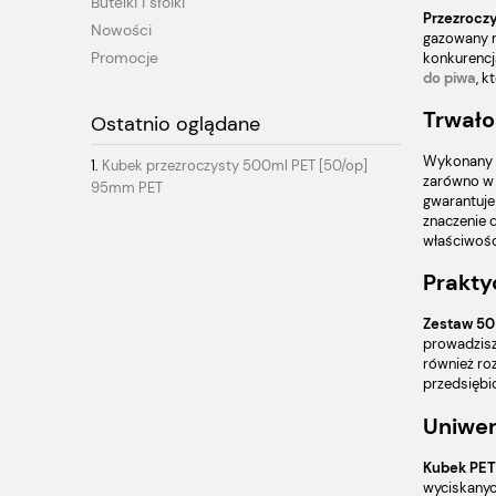
Butelki i słoiki
Przezrocz
Nowości
gazowany n
Promocje
konkurencj
do piwa
, k
Trwało
Ostatnio oglądane
Wykonany
Kubek przezroczysty 500ml PET [50/op]
zarówno 
95mm PET
gwarantuje
znaczenie 
właściwośc
Prakty
Zestaw 50
prowadzisz
również ro
przedsiębi
Uniwer
Kubek PET
wyciskanyc