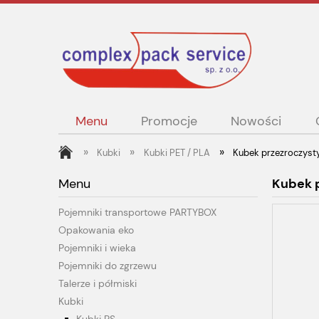
Menu
Promocje
Nowości
»
»
»
Kubki
Kubki PET / PLA
Kubek przezroczyst
Menu
Kubek 
Pojemniki transportowe PARTYBOX
Opakowania eko
Pojemniki i wieka
Pojemniki do zgrzewu
Talerze i półmiski
Kubki