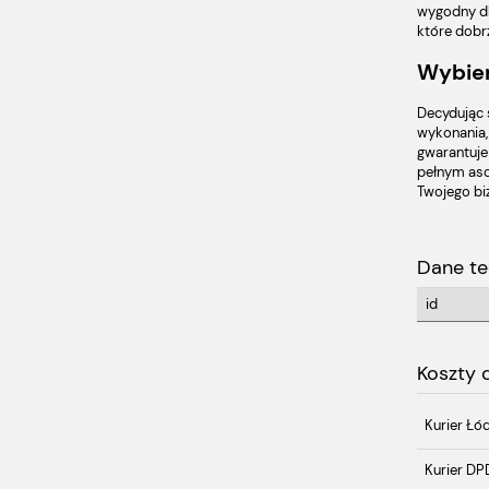
wygodny dl
które dobr
Wybier
Decydując 
wykonania,
gwarantuje
pełnym as
Twojego bi
Dane te
id
Koszty
Kurier Łó
Kurier DP