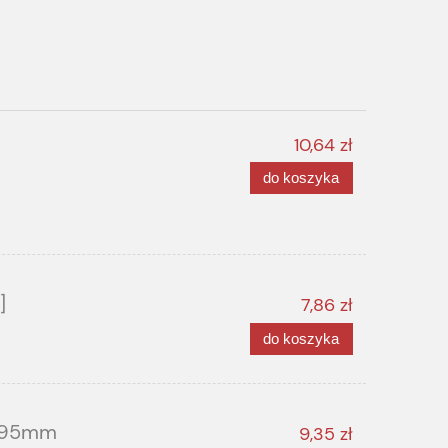
10,64 zł
do koszyka
]
7,86 zł
do koszyka
] 95mm
9,35 zł