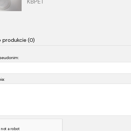
KBPET
o produkcie (0)
pseudonim:
ia: