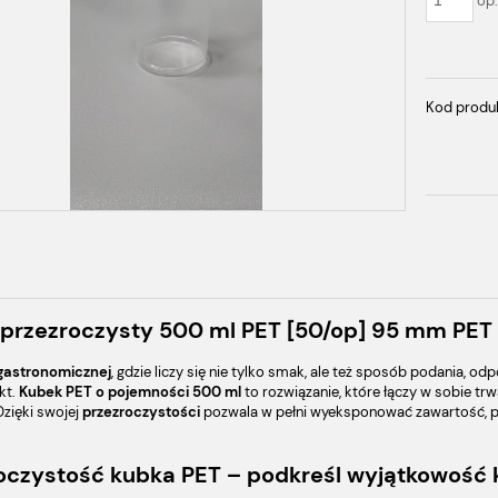
op
Kod produ
przezroczysty 500 ml PET [50/op] 95 mm PET
gastronomicznej
, gdzie liczy się nie tylko smak, ale też sposób podania, o
kt.
Kubek PET o pojemności 500 ml
to rozwiązanie, które łączy w sobie t
Dzięki swojej
przezroczystości
pozwala w pełni wyeksponować zawartość, po
oczystość kubka PET – podkreśl wyjątkowość