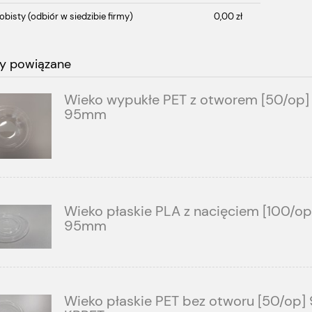
obisty
(odbiór w siedzibie firmy)
0,00 zł
y powiązane
Wieko wypukłe PET z otworem [50/op]
95mm
Wieko płaskie PLA z nacięciem [100/op
95mm
Wieko płaskie PET bez otworu [50/op