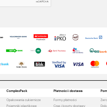
ComplexPack
Płatności i dostawa
Pom
Opakowania cukiernicze
Formy płatności
Zwro
Pojemniki plastikowe
Czas i koszty dostawy
Doko