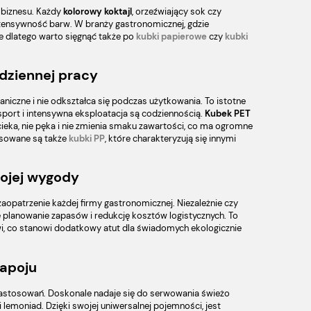
 biznesu. Każdy
kolorowy koktajl
, orzeźwiający sok czy
ntensywność barw. W branży gastronomicznej, gdzie
ie dlatego warto sięgnąć także po
kubki papierowe
czy
kubki
dziennej pracy
niczne i nie odkształca się podczas użytkowania. To istotne
ansport i intensywna eksploatacja są codziennością.
Kubek PET
eka, nie pęka i nie zmienia smaku zawartości, co ma ogromne
osowane są także
kubki PP
, które charakteryzują się innymi
wojej wygody
aopatrzenie każdej firmy gastronomicznej. Niezależnie czy
e planowanie zapasów i redukcję kosztów logistycznych. To
wi, co stanowi dodatkowy atut dla świadomych ekologicznie
napoju
 zastosowań. Doskonale nadaje się do serwowania świeżo
lemoniad. Dzięki swojej uniwersalnej pojemności, jest