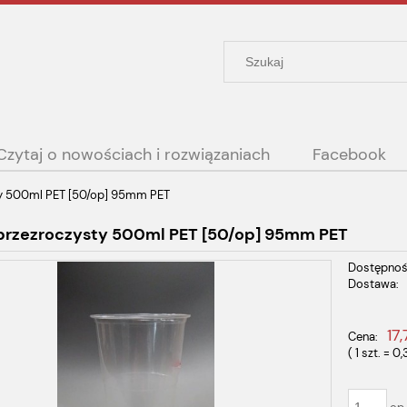
Czytaj o nowościach i rozwiązaniach
Facebook
y 500ml PET [50/op] 95mm PET
przezroczysty 500ml PET [50/op] 95mm PET
Dostępnoś
Dostawa:
Cena nie
17,
Cena:
płatności
( 1
szt.
=
0,