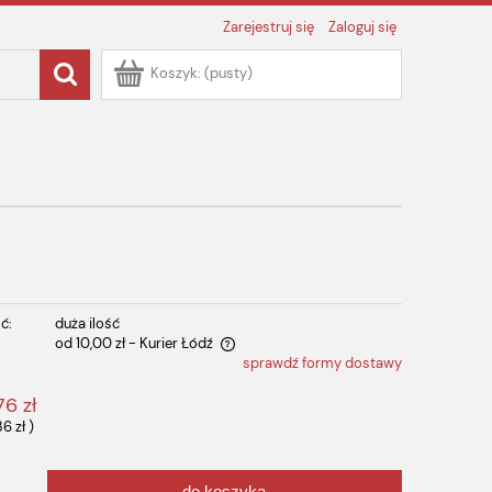
Zarejestruj się
Zaloguj się
Koszyk:
(pusty)
ć:
duża ilość
od 10,00 zł
- Kurier Łódź
sprawdź formy dostawy
 zawiera ewentualnych kosztów
76 zł
36 zł
)
do koszyka