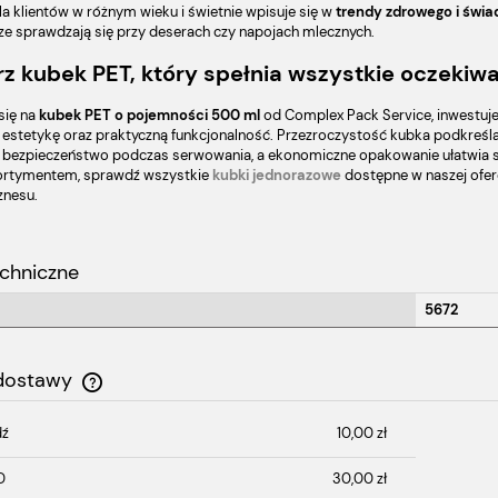
a klientów w różnym wieku i świetnie wpisuje się w
trendy zdrowego i świa
ze sprawdzają się przy deserach czy napojach mlecznych.
z kubek PET, który spełnia wszystkie oczekiw
się na
kubek PET o pojemności 500 ml
od Complex Pack Service, inwestuje
 estetykę oraz praktyczną funkcjonalność. Przezroczystość kubka podkreśla
 bezpieczeństwo podczas serwowania, a ekonomiczne opakowanie ułatwia sp
ortymentem, sprawdź wszystkie
kubki jednorazowe
dostępne w naszej ofer
znesu.
chniczne
5672
 dostawy
dź
10,00 zł
Cena nie zawiera ewentualnych kosztów
płatności
D
30,00 zł