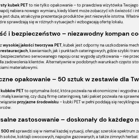
ysty kubek PET
to nie tylko opakowanie – to prawdziwa wizytówka Twojego
apój nabiera nowego wymiaru, kiedy klient może zobaczyć ich świeżość i i
a jest duża, atrakcyjna prezentacja produktów jest niezwykle istotna. Właśn
tóre sprawdzają się w różnych sytuacjach i wzbogacają ofertę lokalu.
ść i bezpieczeństwo – niezawodny kompan co
 z
wysokiej jakości tworzywa PET
, kubek jest odporny na uszkodzenia mecha
w
restauracjach
, kawiarniach, jak i punktach cateringowych, gdzie szybki tr
 bezpieczeństwo serwowanego napoju oraz wygodę użytkowania – nie przeci
dla zadowolenia klientów. Alternatywnie w podobnych warunkach często st
iami materiałowymi.
czne opakowanie – 50 sztuk w zestawie dla T
 kubków PET
to optymalna ilość, która pozwala na ekonomiczne i wygodne z
 małą kawiarnię, czy dużą firmę cateringową, taki pakiet pozwala na sprawn
związanie
przyjazne środowisku
– kubki PET w pełni poddają się recyklingo
orców.
salne zastosowanie – doskonały do każdego 
 500 ml
sprawdzi się w niemal każdej sytuacji, oferując szerokie spektrum
h soków, koktajli owocowych, napojów gazowanych, a także zimnych herbat i 