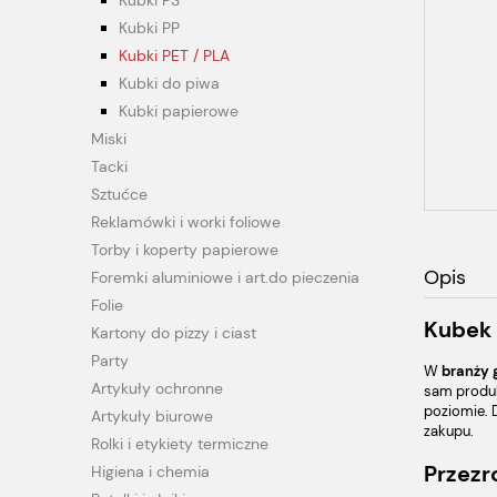
Kubki PS
Kubki PP
Kubki PET / PLA
Kubki do piwa
Kubki papierowe
Miski
Tacki
Sztućce
Reklamówki i worki foliowe
Torby i koperty papierowe
Opis
Foremki aluminiowe i art.do pieczenia
Folie
Kubek 
Kartony do pizzy i ciast
Party
W
branży 
Artykuły ochronne
sam produ
poziomie. 
Artykuły biurowe
zakupu.
Rolki i etykiety termiczne
Przezr
Higiena i chemia