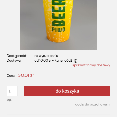
Dostępność:
na wyczerpaniu
Dostawa:
od 10,00 zł
- Kurier Łódź
sprawdź formy dostawy
Cena nie zawiera ewentualnych kosztów płatności
30,01 zł
Cena:
do koszyka
op.
dodaj do przechowalni