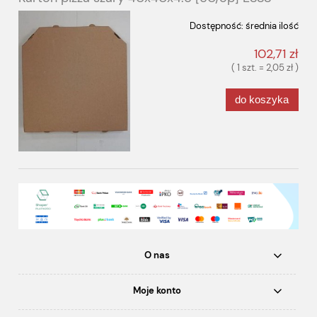
Dostępność:
średnia ilość
102,71 zł
( 1 szt. = 2,05 zł )
do koszyka
O nas
Moje konto