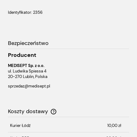
Identyfikator: 2356
Bezpieczeństwo
Producent
MEDISEPT Sp. z o.o.
ul. Ludwika Spiessa 4
20-270 Lublin, Polska
sprzedaz@medisept.pl
Koszty dostawy
Cena nie zawiera ewentualnych kosztów płatności
Kurier Łódź
10,00 zł