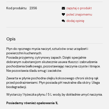
Kod produktu:
2356
zapytaj o produkt
poleć znajomemu
dodaj opinię
Opis
Płyn do ręcznego mycia naczyń, sztućców oraz urządzeń i
powierzchni kuchennych.
Posiada przyjemny, cytrynowy zapach. Dzięki specjalnie
dobranym substancjom skutecznie usuwa tłuszcz i zabrudzenia
pochodzenia białkowego, pozostawiając naczynia czyste i lśniące.
Nie pozostawia śladu smug i zacieków.
Zawarta w płynie pochodna olejku kokosowego chroni skórę rąk
przed podrażnieniami. Płyn posiada pH neutralne dla skóry. Ulega
biodegradacji.
Wystarczy 1 łyżeczka płynu / 5 L wody, by dokładnie umyć naczynia.
Posiadamy również opakowania 1L