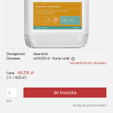
Dostępność:
duża ilość
Dostawa:
od 10,00 zł
- Kurier Łódź
sprawdź formy dostawy
Cena nie zawiera ewentualnych kosztów płatności
46,58 zł
Cena:
( 1
l.
=
9,32 zł
)
do koszyka
szt.
dodaj do przechowalni