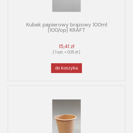
Kubek papierowy brązowy 100ml
[100/op] KRAFT
15,41 zł
( 1 szt. = 0,15 zł )
do koszyka