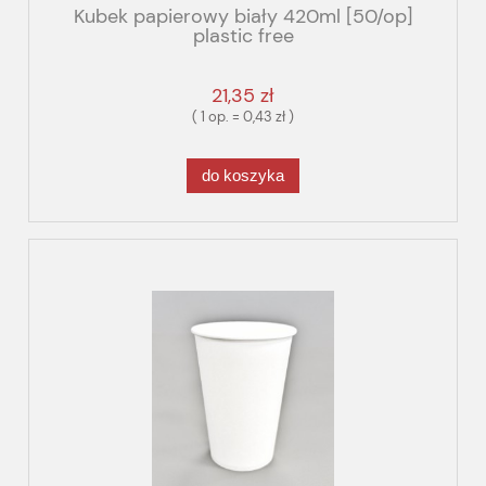
Kubek papierowy biały 420ml [50/op]
plastic free
21,35 zł
( 1 op. = 0,43 zł )
do koszyka