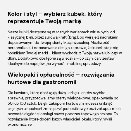
Kolor i styl – wybierz kubek, który
reprezentuje Twoją markę
Nasze
kubki
dostępne są w różnych wariantach wizualnych: od
klasycznej bieli, przez surową kraft (brąz), po wersje z nadrukiem
dopasowanym do Twojej identyfikacji wizualnej. Możliwość
personalizacji i dopasowania designu sprawia, że kubek staje się
nośnikiem Twojej marki – klient wychodzi z Twoją nazwą lub logo w
dłoni. Dodatkowo dostępne są wieczka – co czyni cały zestaw
idealnym do napojów „na wynos” i mobilnej sprzedaży.
Wielopaki i opłacalność – rozwiązania
hurtowe dla gastronomii
Dla kawiarni, które obsługują dużą liczbę klientów szybko i
sprawnie, przygotowaliśmy oferty wielopakowe: opakowania po
50 lub 100 sztuk. Dzięki zakupom hurtowym możesz uniknąć
częstych uzupełnień, zmniejszyć jednostkowy koszt zakupu i mieć
pewność ciągłości obsługi nawet podczas topowego sezonu. To
rozwiązanie, które doceni każdy właściciel lokalu, który myśli
ekonomicznie.