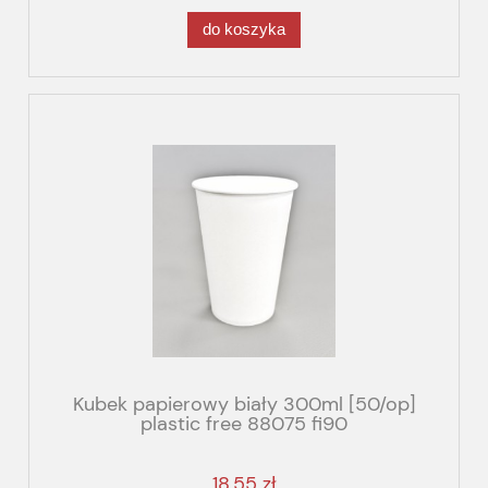
do koszyka
Kubek papierowy biały 300ml [50/op]
plastic free 88075 fi90
18,55 zł