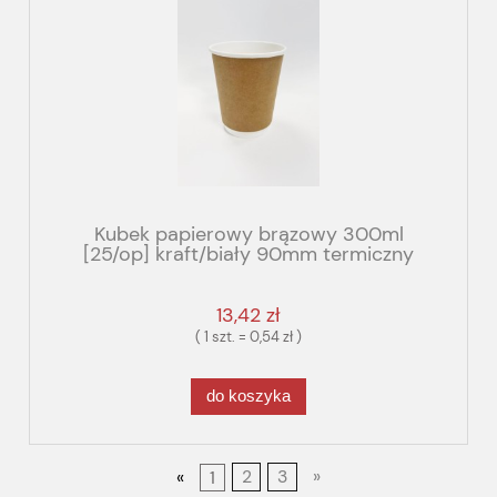
Kubek papierowy brązowy 300ml
[25/op] kraft/biały 90mm termiczny
13,42 zł
( 1 szt. = 0,54 zł )
do koszyka
«
1
2
3
»