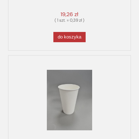
19,26 zł
( 1 szt. = 0,39 zł )
do koszyka