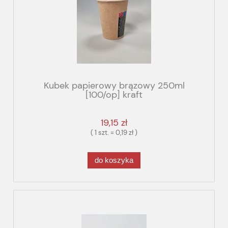
Kubek papierowy brązowy 250ml
[100/op] kraft
19,15 zł
( 1 szt. = 0,19 zł )
do koszyka