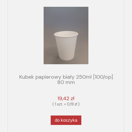
Kubek papierowy biały 250ml [100/op]
80 mm
19,42 zł
( 1 szt. = 0,19 zł )
do koszyka