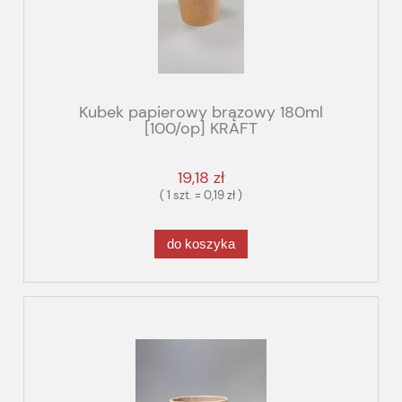
Kubek papierowy brązowy 180ml
[100/op] KRAFT
19,18 zł
( 1 szt. = 0,19 zł )
do koszyka