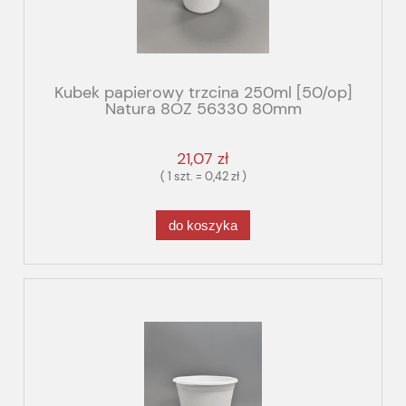
Kubek papierowy trzcina 250ml [50/op]
Natura 8OZ 56330 80mm
21,07 zł
( 1 szt. = 0,42 zł )
do koszyka