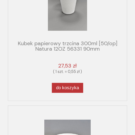
Kubek papierowy trzcina 300ml [50/op]
Natura 12OZ 56331 90mm
27,53 zł
( 1 szt. = 0,55 zł )
do koszyka