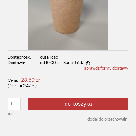
Dostępność:
duża ilość
Dostawa:
od 10,00 zł
- Kurier Łódź
sprawdź formy dostawy
Cena nie zawiera ewentualnych kosztów płatności
23,59 zł
Cena:
( 1
szt.
=
0,47 zł
)
do koszyka
op.
dodaj do przechowalni