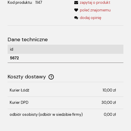
Kod produktu:
1147
zapytaj o produkt
poleć znajomemu
dodaj opinię
Dane techniczne
id
5672
Koszty dostawy
Cena nie zawiera ewentualnych kosztów płatności
Kurier Łódź
10,00 zł
Kurier DPD
30,00 zł
odbiór osobisty
(odbiór w siedzibie firmy)
0,00 zł