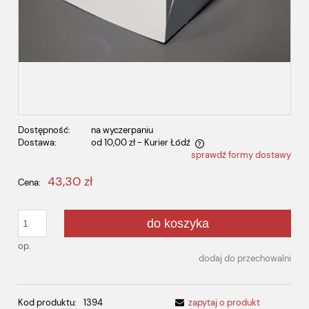
Dostępność:
na wyczerpaniu
Dostawa:
od 10,00 zł
- Kurier Łódź
sprawdź formy dostawy
Cena nie zawiera ewentualnych kosztów płatności
43,30 zł
Cena:
do koszyka
op.
dodaj do przechowalni
Kod produktu:
1394
zapytaj o produkt