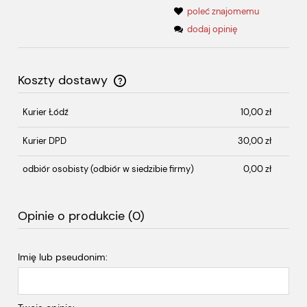
poleć znajomemu
dodaj opinię
Koszty dostawy
Cena nie zawiera ewentualnych kosztów płatności
Kurier Łódź
10,00 zł
Kurier DPD
30,00 zł
odbiór osobisty
(odbiór w siedzibie firmy)
0,00 zł
Opinie o produkcie (0)
Imię lub pseudonim: