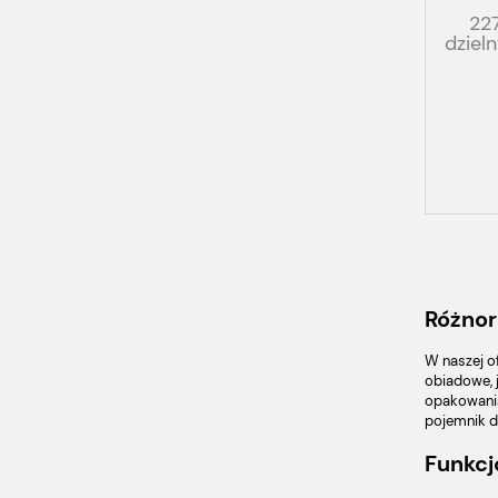
22
dziel
P
GA
Różnor
W naszej o
obiadowe, 
opakowania
pojemnik d
Funkcj