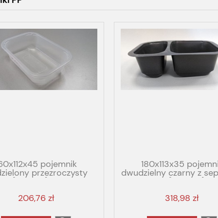
ki PP
60x112x45 pojemnik
180x113x35 pojemn
dzielony przezroczysty
dwudzielny czarny z sep
[552/op] PP
komór PP[660/op] gr
206,76 zł
318,98 zł