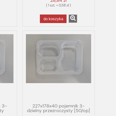
28,84 zł
( 1 szt. = 0,58 zł )
do koszyka
 3-
227x178x40 pojemnik 3-
ty
dzielny przezroczysty [50/op]
OX
PP T3/40 GBOX GASTRO FOG