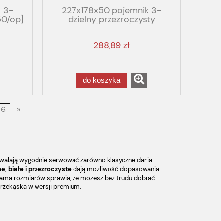
 3-
227x178x50 pojemnik 3-
50/op]
dzielny przezroczysty
BOX
odrywany [480/op] PP T3/50
a8721
GBOX GASTRO FOG TRICK
288,89 zł
fala
do koszyka
6
»
ozwalają wygodnie serwować zarówno klasyczne dania
e, białe i przezroczyste
dają możliwość dopasowania
a gama rozmiarów sprawia, że możesz bez trudu dobrać
 przekąska w wersji premium.