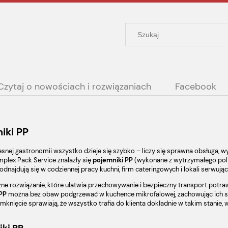
Czytaj o nowościach i rozwiązaniach
Facebook
iki PP
nej gastronomii wszystko dzieje się szybko – liczy się sprawna obsługa, w
mplex Pack Service znalazły się
pojemniki PP
(wykonane z wytrzymałego poli
dnajdują się w codziennej pracy kuchni, firm cateringowych i lokali serwują
zne rozwiązanie, które ułatwia przechowywanie i bezpieczny transport potra
PP
można bez obaw podgrzewać w kuchence mikrofalowej, zachowując ich smak
mknięcie sprawiają, że wszystko trafia do klienta dokładnie w takim stanie, 