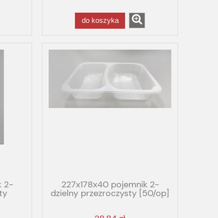
do koszyka
 2-
227x178x40 pojemnik 2-
ty
dzielny przezroczysty [50/op]
GBOX
PP SMILE GBOX GASTRO FOG