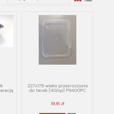
ik
227x178 wieko przezroczyste
aracją
do tacek [40/op] P9400PC
.600
MAPTIPACK PP
19,16 zł