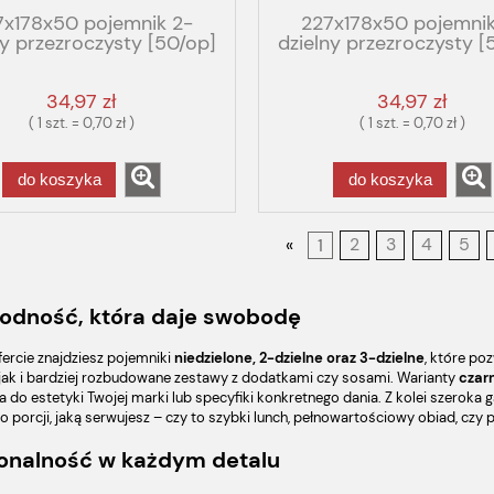
7x178x50 pojemnik 2-
227x178x50 pojemnik
ny przezroczysty [50/op]
dzielny przezroczysty [
P T2/50 SMILE GBOX
PPG129660 T3/50 G
STRO FOG odrywany
GASTRO FOG TRICK fal
34,97 zł
34,97 zł
( 1 szt. = 0,70 zł )
( 1 szt. = 0,70 zł )
do koszyka
do koszyka
«
1
2
3
4
5
odność, która daje swobodę
fercie znajdziesz pojemniki
niedzielone, 2-dzielne oraz 3-dzielne
, które p
jak i bardziej rozbudowane zestawy z dodatkami czy sosami. Warianty
czarn
 do estetyki Twojej marki lub specyfiki konkretnego dania. Z kolei szerok
o porcji, jaką serwujesz – czy to szybki lunch, pełnowartościowy obiad, czy
onalność w każdym detalu