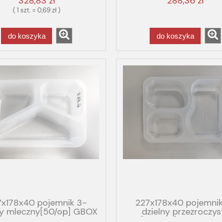
328,83 zł
288,36 zł
( 1 szt. = 0,69 zł )
do koszyka
do koszyka
7x178x40 pojemnik 3-
227x178x40 pojemnik
ny mleczny[50/op] GBOX
dzielny przezroczys
GASTRO FOG 21g
[480/op] T3/40 GB