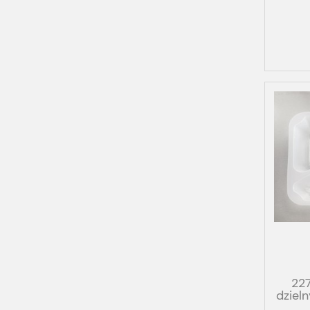
22
dziel