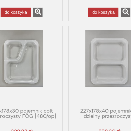
do koszyka
do koszyka
x178x30 pojemnik colt
227x178x40 pojemnik
zroczysty FOG [480/op]
dzielny przezroczys
2/30 GBOX GASTRO FOG
[480/op] PP T2/40 
GASTRO FOG