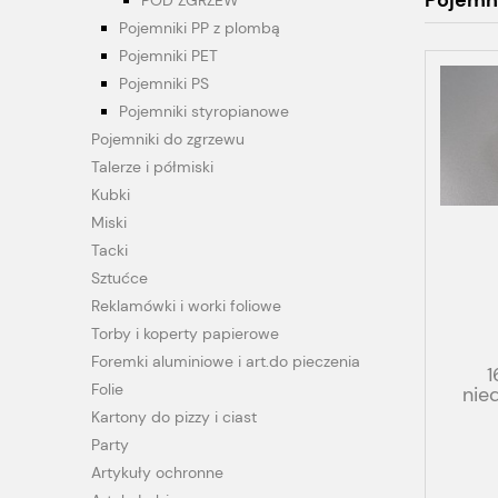
Pojemni
POD ZGRZEW
Pojemniki PP z plombą
Pojemniki PET
Pojemniki PS
Pojemniki styropianowe
Pojemniki do zgrzewu
Talerze i półmiski
Kubki
Miski
Tacki
Sztućce
Reklamówki i worki foliowe
Torby i koperty papierowe
Foremki aluminiowe i art.do pieczenia
1
Folie
nie
Kartony do pizzy i ciast
Party
Artykuły ochronne