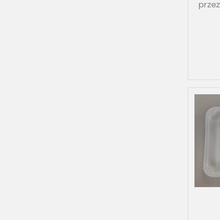
prze
PP