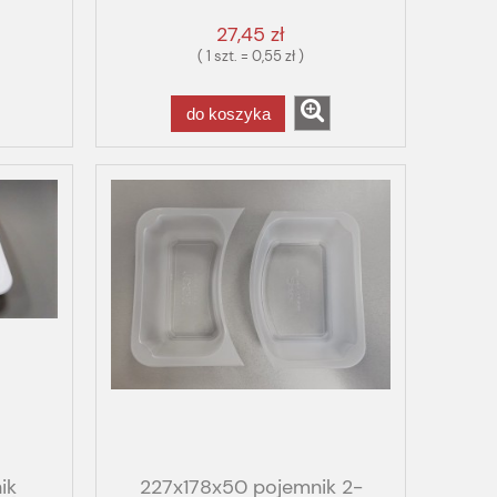
TRICK
27,45 zł
( 1 szt. = 0,55 zł )
do koszyka
ik
227x178x50 pojemnik 2-