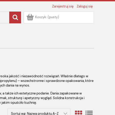
Zarejestruj się
Zaloguj się
Koszyk:
(pusty)
ysoka jakość i niezawodność rozwiązań. Właśnie dlatego w
propylenu) – wszechstronne i sprawdzone opakowania, które
cych dania na wynos.
w, a także ich estetyczne podanie. Dania zapakowane w
, strukturę i apetyczny wygląd. Solidna konstrukcja i
w jakim opuściło kuchnię.
Sortuj wg:
Nazwa produktu A-Z