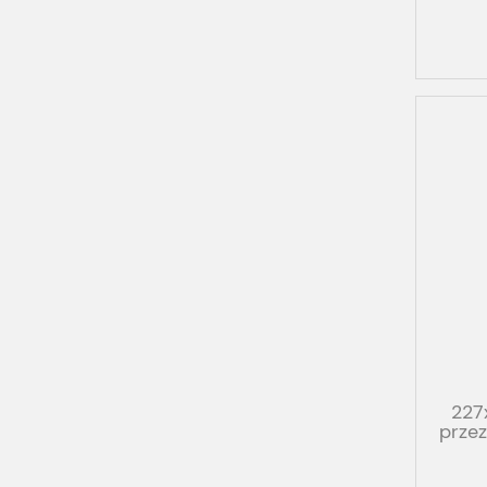
227
prze
PP T