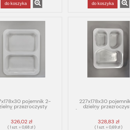
do koszyka
do koszyka
7x178x30 pojemnik 2-
227x178x30 pojemnik
zielny przezroczysty
dzielny przezroczys
0/op] PP T2/30 GBOX
[480/op] PP GBOX G
GASTRO FOG
FOG TRICK fala
326,02 zł
328,83 zł
( 1 szt. = 0,68 zł )
( 1 szt. = 0,69 zł )