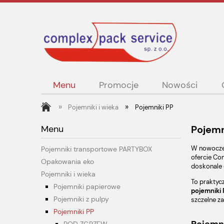
Menu
Promocje
Nowości
»
»
Pojemniki i wieka
Pojemniki PP
Menu
Pojemn
W nowoczes
Pojemniki transportowe PARTYBOX
ofercie Co
Opakowania eko
doskonale o
Pojemniki i wieka
To praktyc
Pojemniki papierowe
pojemniki 
Pojemniki z pulpy
szczelne za
Pojemniki PP