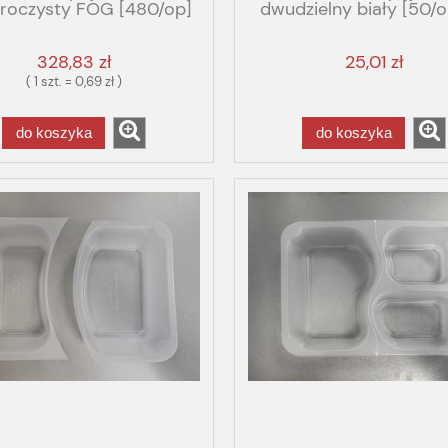
zroczysty FOG [480/op]
dwudzielny biały [50/o
 G120291 T2/40 GBOX
LITE colt
GASTRO FOG
328,83 zł
25,01 zł
( 1 szt. = 0,69 zł )
do koszyka
do koszyka