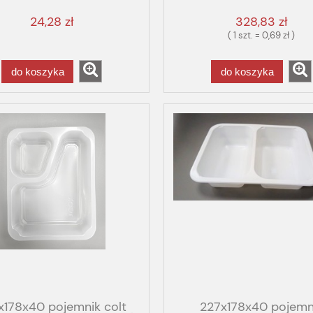
GASTRO FOG
24,28 zł
328,83 zł
( 1 szt. = 0,69 zł )
do koszyka
do koszyka
x178x40 pojemnik colt
227x178x40 pojemn