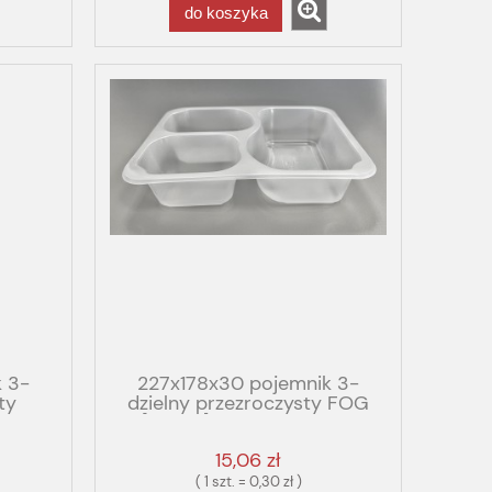
do koszyka
 3-
227x178x30 pojemnik 3-
ty
dzielny przezroczysty FOG
ASTRO
[50/op] PP T3/30 GBOX
GASTRO FOG
15,06 zł
( 1 szt. = 0,30 zł )