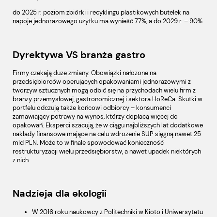
do 2025 r. poziom zbiórki i recyklingu plastikowych butelek na
napoje jednorazowego użytku ma wynieść 77%, a do 2029 r. – 90%.
Dyrektywa VS branża gastro
Firmy czekają duże zmiany. Obowiązki nałożone na
przedsiębiorców operujących opakowaniami jednorazowymi z
tworzyw sztucznych mogą odbić się na przychodach wielu firm z
branży przemysłowej, gastronomicznej i sektora HoReCa. Skutki w
portfelu odczują także końcowi odbiorcy – konsumenci
zamawiający potrawy na wynos, którzy dopłacą więcej do
opakowań. Eksperci szacują, że w ciągu najbliższych lat dodatkowe
nakłady finansowe mające na celu wdrożenie SUP sięgną nawet 25
mld PLN. Może to w finale spowodować konieczność
restrukturyzacji wielu przedsiębiorstw, a nawet upadek niektórych
z nich.
Nadzieja dla ekologii
W 2016 roku naukowcy z Politechniki w Kioto i Uniwersytetu