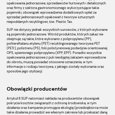
opakowania jednorazowe, sprzedawców hurtowych i detalicznych
oraz firmy z sektora gastronomicznego wykorzystujące takie
pojemniki, obowiązek wprowadzenia dodatkowych opłat za
sprzedaż jednorazowych opakowań z tworzyw sztucznych
niepoddanych recyklingowi, tzw. Plastic Tax.
SUP nie dotyczy jednak wszystkich surowców, z których wykonane
są pojemniki jednorazowe. Wśród produktów, których zakaz nie
obejmuje, są takie, które wykonano z polipropylenu (PP),
politereftalanu etylenu (PET) recyklingowanego tworzywa PET
(PETr), polistrenu (PS), folii polistyrenowej podwójnie orientowanej
OPS, spienionego polipropylenu (XPP, EPP). Ponadto wszystkie
opakowania jednorazowe z puli nieobjętej zakazem wprowadzone
do obrotu, muszą posiadać stosowne oznaczenia, w tym
informacje o rodzaju tworzywa, z jakiego zostały wykonania oraz
sposobie jego utylizacji.
Obowiązki producentów
Artykuł 8 SUP natomiast nakłada na producentów obowiązek
pokrycia kosztów związanych z ochroną środowiska, w tym
działania oraz kampanie promujące ekologię (przedsiębiorca może
takie działania prowadzić we własnym zakresie lub przekazać daną