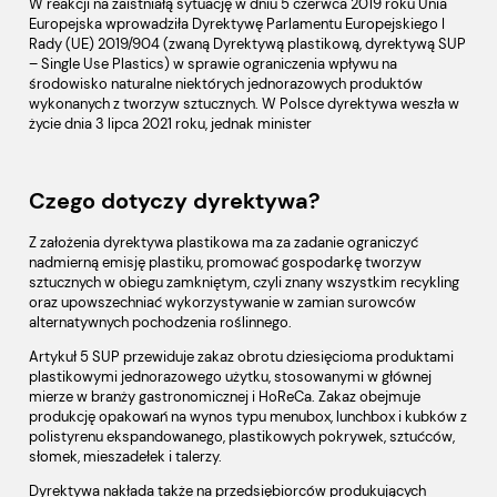
W reakcji na zaistniałą sytuację w dniu 5 czerwca 2019 roku Unia
Europejska wprowadziła Dyrektywę Parlamentu Europejskiego I
Rady (UE) 2019/904 (zwaną Dyrektywą plastikową, dyrektywą SUP
– Single Use Plastics) w sprawie ograniczenia wpływu na
środowisko naturalne niektórych jednorazowych produktów
wykonanych z tworzyw sztucznych. W Polsce dyrektywa weszła w
życie dnia 3 lipca 2021 roku, jednak minister
Czego dotyczy dyrektywa?
Z założenia dyrektywa plastikowa ma za zadanie ograniczyć
nadmierną emisję plastiku, promować gospodarkę tworzyw
sztucznych w obiegu zamkniętym, czyli znany wszystkim recykling
oraz upowszechniać wykorzystywanie w zamian surowców
alternatywnych pochodzenia roślinnego.
Artykuł 5 SUP przewiduje zakaz obrotu dziesięcioma produktami
plastikowymi jednorazowego użytku, stosowanymi w głównej
mierze w branży gastronomicznej i HoReCa. Zakaz obejmuje
produkcję opakowań na wynos typu menubox, lunchbox i kubków z
polistyrenu ekspandowanego, plastikowych pokrywek, sztućców,
słomek, mieszadełek i talerzy.
Dyrektywa nakłada także na przedsiębiorców produkujących