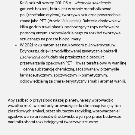
Keiō odkryli szczep 201-F6 b -
Ideonella sakaiensis
–
gatunek bakterii, która jest w stanie metabolizować
poli(tereftalan etylenu), tworzywo sztuczne powszechnie
znane jako PET. (źródło
Wikipedia
). Bakteria dosłownie w
kilka godzin trawi plastik pochodzący z ropy naftowej za
pomocą enzymu odpowiedzialnego za rozkład tworzywa
sztucznego na proste biopolimery.
W 2021 roku natomiast naukowcom z Uniwersytetu w
Edynburgu, dzięki zmodyfikowanej genetycznie bakterii
Escherichia coli
udało się przekształcić produkt
przetwarzania opakowań PET – kwas teraftalowy, w wanilinę
– cenną substancję chemiczną, stosowaną w przemyśle
farmaceutycznym, spożywczym i kosmetycznym,
odpowiedzialną za charakterystyczny smak i aromat wanilii.
Aby zadbać o przyszłość naszej planety, należy wprowadzić
wszelkie możliwe metody prowadzące do eliminacji tysięcy ton
plastikowych śmieci, przez skuteczny recykling, wprowadzenie i
egzekwowanie przepisów środowiskowych, po prace badawcze
nad mikrobami rozkładającymi tworzywa sztuczne.