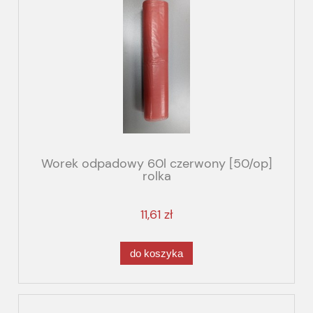
Worek odpadowy 60l czerwony [50/op]
rolka
11,61 zł
do koszyka