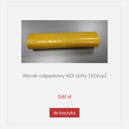
Worek odpadowy 60l żółty [50/op]
11,61 zł
do koszyka