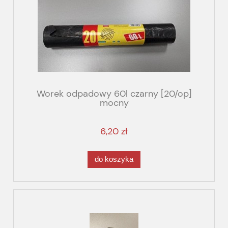
Worek odpadowy 60l czarny [20/op]
mocny
6,20 zł
do koszyka