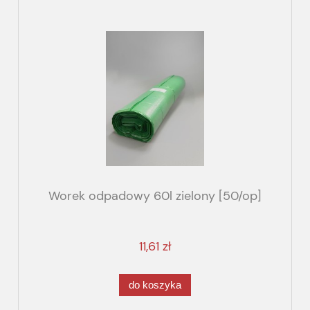
Worek odpadowy 60l zielony [50/op]
11,61 zł
do koszyka