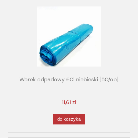
Worek odpadowy 60l niebieski [50/op]
11,61 zł
do koszyka