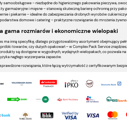
ły samoobsługowe – niezbędne do higienicznego pakowania pieczywa, owo
ty garmażeryjne i mięsne – stanowią skuteczną barierę ochronną przy pako
ernie i piekarnie – idealne do zabezpieczania drobnych wyrobów cukiernicz
odarstwa domowe i catering – praktyczne rozwiązanie do mrożenia żywnoś
a gama rozmiarów i ekonomiczne wielopaki
es ma inną specyfikę, dlatego przygotowaliśmy asortyment obejmujący pełn
 próbki towarów, czy dużych opakowań – w Complex Pack Service znajdziesz 
produkty są dostępne w wygodnych, wydajnych wielopakach, co pozwala na 
ryzyka nagłego wyczerpania zapasów.
sprawdzone rozwiązania, które łączą wytrzymałość z certyfikowanym bez