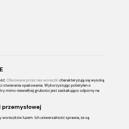
PE
ość.
Oferowane przez nas woreczki
charakteryzują się wysoką
ci otwierania opakowania. Wykorzystując polietylen o
tóry mimo niewielkiej grubości jest zaskakująco odporny na
i przemysłowej
 woreczków luzem. Ich uniwersalność sprawia, że są