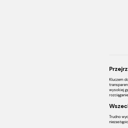
Przejr
Kluczem do
transparen
wysokiej gę
rozciągani
Wszech
Trudno wyo
niezastąpi