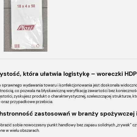
zystość, która ułatwia logistykę – woreczki HD
 sprawnego wydawania towaru i konfekcjonowania jest doskonała widoczn
tnością, co pozwala na błyskawiczną weryfikację zawartości bez koniecznoś
stości, zyskujesz produkt o charakterystycznej, szeleszczącej strukturze, k
e oraz przypadkowe przebicia.
stronność zastosowań w branży spożywczej 
brazić sobie nowoczesny punkt handlowy bez zapasu solidnych „zrywek” czy
one w wielu obszarach.