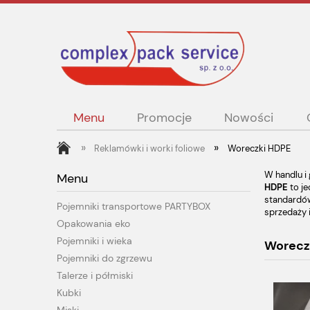
Menu
Promocje
Nowości
»
»
Reklamówki i worki foliowe
Woreczki HDPE
W handlu i
Menu
HDPE
to je
standardów
Pojemniki transportowe PARTYBOX
sprzedaży 
Opakowania eko
Pojemniki i wieka
Worecz
Pojemniki do zgrzewu
Talerze i półmiski
Kubki