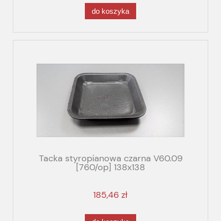
do koszyka
Tacka styropianowa czarna V60.09
[760/op] 138x138
185,46 zł