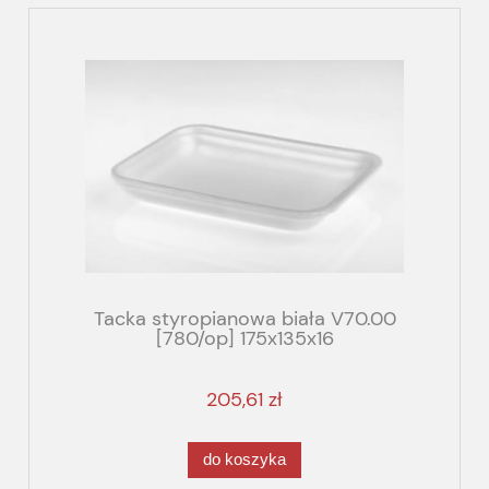
Tacka styropianowa biała V70.00
[780/op] 175x135x16
205,61 zł
do koszyka