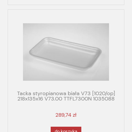
Tacka styropianowa biała V73 [1020/op]
218x135x16 V73.00 TTFL7300N 1035088
AT29-16
289,74 zł
do koszyka