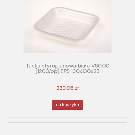
Tacka styropianowa biała V60.00
[1200/op] EPS 130x130x23
239,06 zł
do koszyka