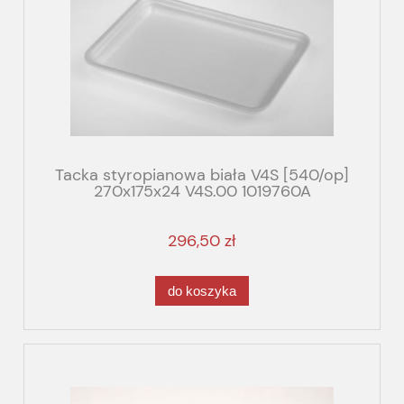
Tacka styropianowa biała V4S [540/op]
270x175x24 V4S.00 1019760A
296,50 zł
do koszyka