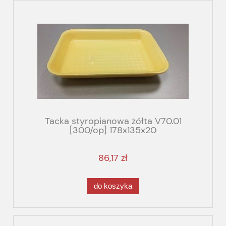
Tacka styropianowa żółta V70.01
[300/op] 178x135x20
86,17 zł
do koszyka