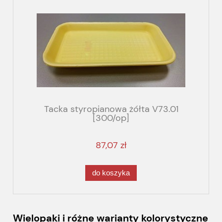
Tacka styropianowa żółta V73.01
[300/op]
87,07 zł
do koszyka
Wielopaki i różne warianty kolorystyczne