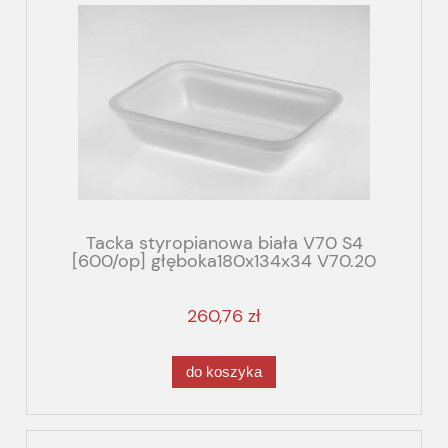
Tacka styropianowa biała V70 S4
[600/op] głęboka180x134x34 V70.20
260,76 zł
do koszyka