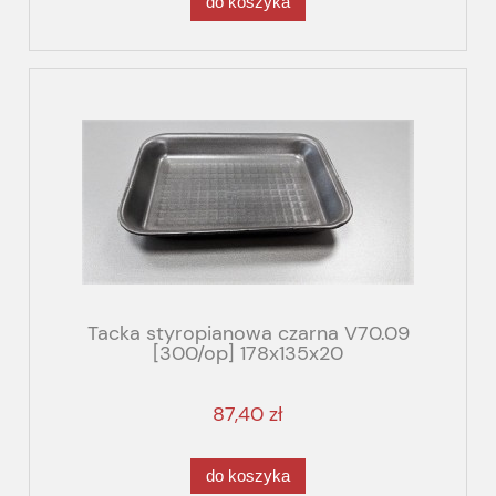
do koszyka
Tacka styropianowa czarna V70.09
[300/op] 178x135x20
87,40 zł
do koszyka