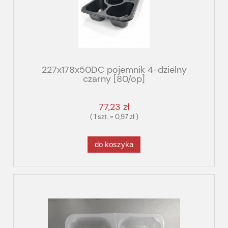
227x178x50DC pojemnik 4-dzielny
czarny [80/op]
77,23 zł
( 1 szt. = 0,97 zł )
do koszyka