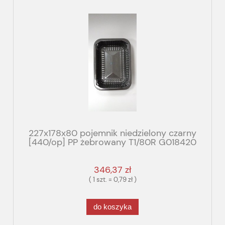
227x178x80 pojemnik niedzielony czarny
[440/op] PP żebrowany T1/80R G018420
346,37 zł
( 1 szt. = 0,79 zł )
do koszyka