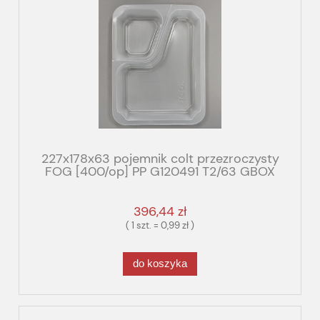
227x178x63 pojemnik colt przezroczysty
FOG [400/op] PP G120491 T2/63 GBOX
GASTRO FOG
396,44 zł
( 1 szt. = 0,99 zł )
do koszyka