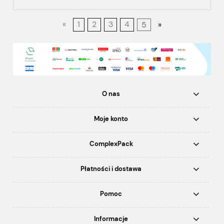
«
1
2
3
4
5
»
O nas
Moje konto
ComplexPack
Płatności i dostawa
Pomoc
Informacje