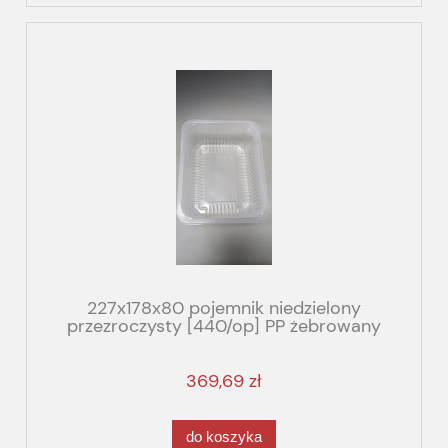
227x178x80 pojemnik niedzielony
przezroczysty [440/op] PP żebrowany
T1/80R G 018451
369,69 zł
do koszyka