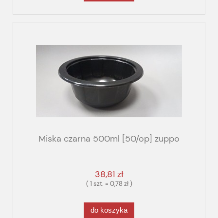
Miska czarna 500ml [50/op] zuppo
38,81 zł
( 1 szt. = 0,78 zł )
do koszyka