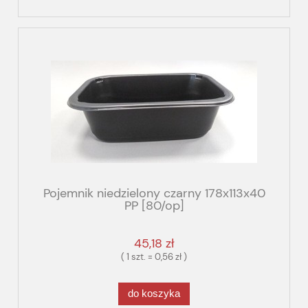
Pojemnik niedzielony czarny 178x113x40
PP [80/op]
45,18 zł
( 1 szt. = 0,56 zł )
do koszyka