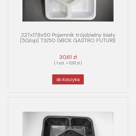
227x178x50 Pojemnik trójdzielny biały
[50/op] T3/50 GBOX GASTRO FUTURE
21.53g
30,61 zł
( 1 szt. = 0,61 zł )
do koszyka