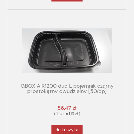
GBOX AIR1200 duo L pojemnik czarny
prostokątny dwudzielny [50/op]
250x185x58 1200ml PP
56,47 zł
( 1 szt. = 1,13 zł )
do koszyka