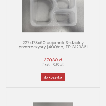
227x178x60 pojemnik 3-dzielny
przezroczysty [400/op] PP G129861
T3/60 GBOX GASTRO FOG TRICK fala
370,80 zł
( 1 szt. = 0,93 zł )
do koszyka