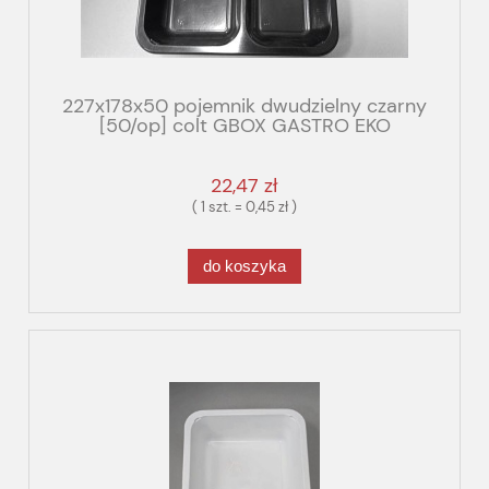
227x178x50 pojemnik dwudzielny czarny
[50/op] colt GBOX GASTRO EKO
22,47 zł
( 1 szt. = 0,45 zł )
do koszyka