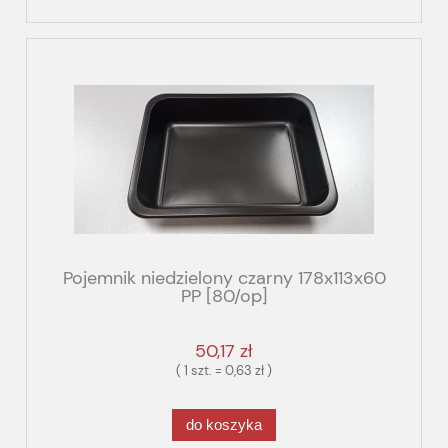
Pojemnik niedzielony czarny 178x113x60
PP [80/op]
50,17 zł
( 1 szt. = 0,63 zł )
do koszyka