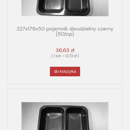
227x178x50 pojemnik dwudzielny czarny
[50/op]
36,63 zł
( 1 szt. = 0,73 zł )
do koszyka