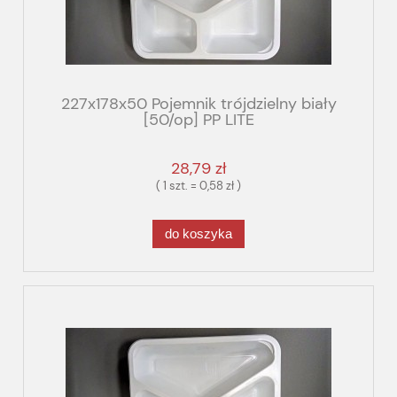
227x178x50 Pojemnik trójdzielny biały
[50/op] PP LITE
28,79 zł
( 1 szt. = 0,58 zł )
do koszyka