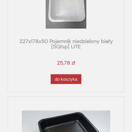
227x178x50 Pojemnik niedzielony biały
[50/op] LITE
25,78 zł
do koszyka