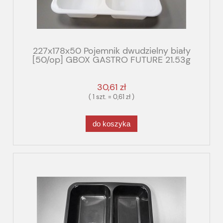
227x178x50 Pojemnik dwudzielny biały
[50/op] GBOX GASTRO FUTURE 21.53g
30,61 zł
( 1 szt. = 0,61 zł )
do koszyka