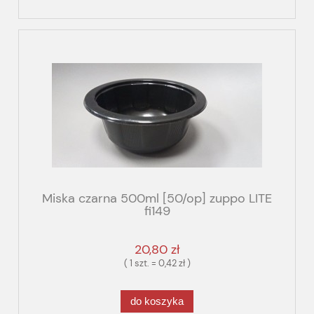
Miska czarna 500ml [50/op] zuppo LITE
fi149
20,80 zł
( 1 szt. = 0,42 zł )
do koszyka